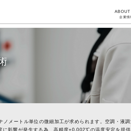
ABOUT
企業情
術
はナノメートル単位の微細加工が求められます。空調・液調
に影響が発生する為、高精度±0.002℃の温度安定を提