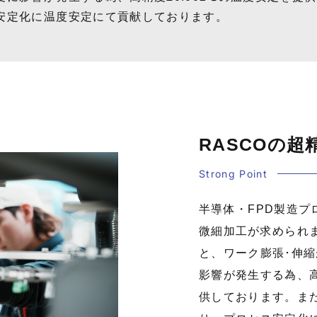
安定化に温度安定にて貢献しております。
RASCOの超
Strong Point
半導体・FPD製造
微細加工が求められ
と、ワーク膨張･伸
影響が発生する為、高
供しております。ま