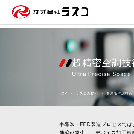
超精密空調技
Ultra Precise Space
〉
〉
TOP
ラスコの技術
超精密空調技術
半導体・FPD製造プロセスで
伸縮が発生し、デバイス加工精度