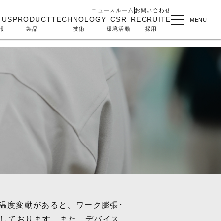
ニュースルーム
お問い合わせ
 US
PRODUCT
TECHNOLOGY
CSR
RECRUITE
MENU
報
製品
技術
環境活動
採用
温度変動があると、ワーク膨張･
供しております。また、デバイス