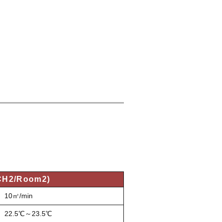
CH2/Room2)
10㎥/min
22.5℃～23.5℃